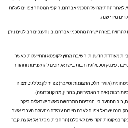
י. לאחר החתימה על הסכמי אברהם, היקפי המסחר צפויים לעלות
רים מידי שנה.
 להרוויח בצורה ישירה מהסכמי אברהם, בין הענפים הבולטים ניתן
ביות מעודדת חדשנות, חשיבה מחוץ לקופסא והתייעלות, כאשר
ייבר, פינטק וטכנולוגיה רבות בישראל זוכים להתעניינות ותהודה
חונית (אוויר וחלל, התגוננות וסייבר) צפויה לקבל לגיטימציה
ת רבות (איחוד האמירויות, בחריין, מרוקו וכדומה).
ום, רוב התנועה בין המדינות התרחשה כאשר ישראלים ביקרו
קורונה ישראל צפויה לארח תיירות עמידה מהעולם הערבי אשר
קר במקומות הקדושים לאיסלם (הר הבית, מסגד אל אקצה, קבר