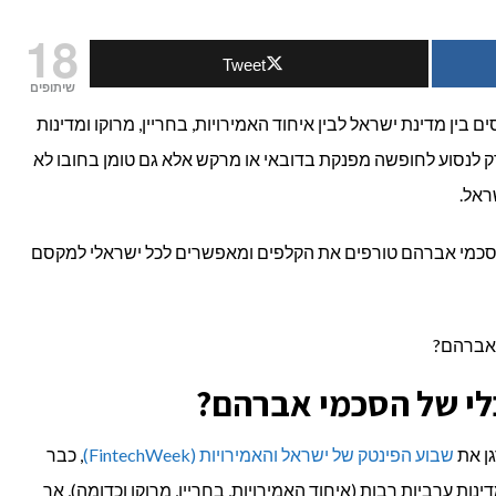
18
Tweet
טנציאל
שיתופים
כלי
ן מדינת ישראל לבין איחוד האמירויות, בחריין, מרוקו ומדינות
 לנסוע לחופשה מפנקת בדובאי או מרקש אלא גם טומן בחובו לא
ראל.
מי
 הסכמי אברהם טורפים את הקלפים ומאפשרים לכל ישראלי למקסם
רהם?
לי של
הסכמי אברהם?
גן את
שבוע הפינטק של ישראל והאמירויות (FintechWeek)
, כבר
נות ערביות רבות (איחוד האמירויות, בחריין, מרוקו וכדומה), אך