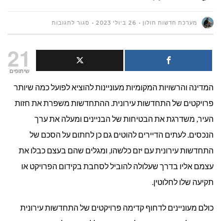
על
מערכת חדשות חולון
26 ביולי 2023
סגור לתגובות
מהו הסכם
21
"נון
שיתופים
המדינה והרשויות המקומיות מעוניינות להוציא לפועל כמה שיותר
שופ"
פרויקטים של התחדשות עירונית. ההתחדשות משפרת את חזות
(NON
העיר, משדרגת את הבטיחות של הבניינים ומעלה את ערך
SHOP)
הנכסים. לעתים הדיירים להוטים גם כן לחתום על הסכם של
התחדשות עירונית עם יזם כלשהו, ומגלים שהם בעצם כבלו את
בהתחדשות
עצמם אליו בדרך שעלולה להוביל לסחבת בקידום הפרויקט או
עירונית?
תקיעה שלו לחלוטין.
כולם מעוניינים לדחוף קדימה פרויקטים של התחדשות עירונית