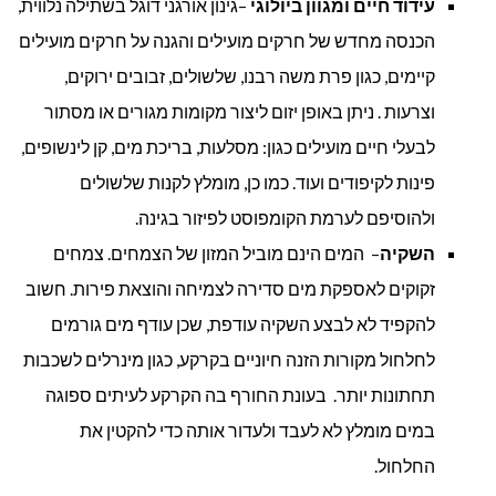
עידוד חיים ומגוון ביולוגי
–גינון אורגני דוגל בשתילה נלווית,
הכנסה מחדש של חרקים מועילים והגנה על חרקים מועילים
קיימים, כגון פרת משה רבנו, שלשולים, זבובים ירוקים,
וצרעות . ניתן באופן יזום ליצור מקומות מגורים או מסתור
לבעלי חיים מועילים כגון: מסלעות, בריכת מים, קן לינשופים,
פינות לקיפודים ועוד. כמו כן, מומלץ לקנות שלשולים
ולהוסיפם לערמת הקומפוסט לפיזור בגינה.
השקיה
– המים הינם מוביל המזון של הצמחים. צמחים
זקוקים לאספקת מים סדירה לצמיחה והוצאת פירות. חשוב
להקפיד לא לבצע השקיה עודפת, שכן עודף מים גורמים
לחלחול מקורות הזנה חיוניים בקרקע, כגון מינרלים לשכבות
תחתונות יותר. בעונת החורף בה הקרקע לעיתים ספוגה
במים מומלץ לא לעבד ולעדור אותה כדי להקטין את
החלחול.