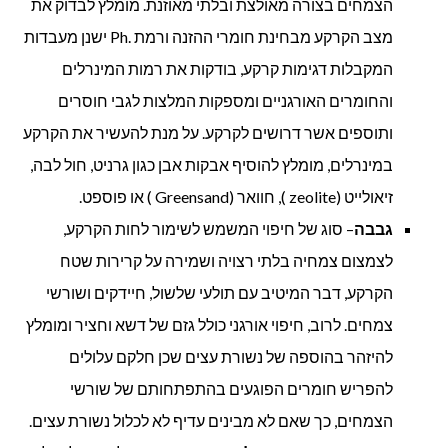
הצמחים בצורה מאולצת ובלתי מאוזנת. מומלץ לבדוק את
מצב הקרקע מבחינת חומרי ההזנה ורמת .Ph ישנן מעבדות
המקבלות דגימות קרקע, בודקות את רמות המינרלים
והחומרים האורגניים ומספקות המלצות לגבי חוסרים
ותוספים אשר דרושים לקרקע. על מנת להעשיר את הקרקע
במינרלים, מומלץ להוסיף אבקות אבן כגון גרניט, חול לבה,
זיאולייט (zeolite ), חוואר (Greensand ) או פוספט.
גבבה
– סוג של חיפוי המשמש לשימור לחות הקרקע,
לצמצום צמחיה בלתי רצויה ושמירה על קרירות שטח
הקרקע, דבר המיטיב עם תולעי שלשול, חיידקים ושורשי
צמחים. לרוב, חיפוי אורגני כולל גזם של דשא וחציר ומומלץ
להיזהר בהוספה של נשורת עצים שכן חלקם עלולים
להפריש חומרים הפוגעים בהתפתחותם של שורשי
הצמחים, כך שאם לא מבינים עדיף לא לכלול נשורת עצים.