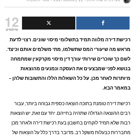
מערכת חדשות חולון
22 באוגוסט 2021
סגור לתגובות
מהם
12
המיסים
שיתופים
רכישת דירה מלווה תמיד בתשלומי מיסוי שונים. רצוי לדעת
המוטלים
מראש מה שיעורי המס שתשלמו, מתי משלמים אותם וכיצד.
בעסקאות מקרקעי
לשם כך שוכרים שירותי עורך דין מיסוי מקרקעין שמתמחה
בנושא לפני שמבצעים את העסקה ונמנעים מהוצאות
מיותרות לאחר מכן. על כל השאלות הללו והתשובות שלהן –
במאמר הבא.
רכישת דירה טומנת בתוכה הוצאה כספית גבוהה ביותר, עבור
רבים ההוצאה הגדולה שתהיה בחייהם. יחד עם זאת, יש הוצאות
רבות שלא תמיד לוקחים בחשבון בעת רכישת דירה ולאחר מכן
מתבררות כבעלות משקל רב. מדובר בדרך כלל על הוצאות של