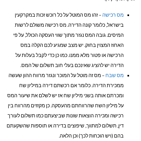
מס רכישה
– זהו מס המוטל על כל רוכש זכות במקרקעין
בישראל, כלומר קונה הדירה. מס רכישה משולם לרשות
המיסים. גובה המס נגזר מתוך שווי העסקה הכולל, על פי
האחוז המצוין בחוק. יש מצב שמגיע לכם הקלה במס
הרכישה או פטור מלא ממנו. כמו כן כדי לקבל בעלות על
הדירה יש להציג שאינכם בעלי חוב תשלום של המס.
מס שבח
– מס זה מוטל על המוכר ונגזר מרווח ההון שעשה
ממכירת הדירה. כלומר אם רכשתם דירה במיליון שח
ומכרתם אותה בשני מיליון שח אז יש לשלם את שיעור המס
על מיליון השח שהרווחתם מהעסקה. כן מקזזים מהרווח בין
רכישה ומכירה הוצאות שונות שביצעתם כמו תשלום לעורך
דין, תשלום למתווך, שיפוצים בדירה או תוספות שהשקעתם
בהם (ויש הוכחות לכך) וכן הלאה.