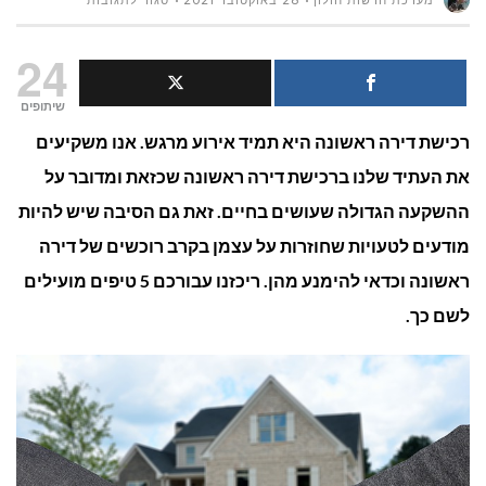
מערכת חדשות חולון
28 באוקטובר 2021
סגור לתגובות
5
24
טעויות
שיתופים
רכישת דירה ראשונה היא תמיד אירוע מרגש. אנו משקיעים
של
את העתיד שלנו ברכישת דירה ראשונה שכזאת ומדובר על
זוגות
ההשקעה הגדולה שעושים בחיים. זאת גם הסיבה שיש להיות
צעירים
מודעים לטעויות שחוזרות על עצמן בקרב רוכשים של דירה
ראשונה וכדאי להימנע מהן. ריכזנו עבורכם 5 טיפים מועילים
שרוכשים
לשם כך.
דירה
למגורים