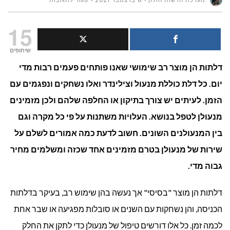
מערכת חדשות חולון
6 בדצמבר 2021
סגור לתגובות
כמה
15
עולים
שיתופים
דלתות הן מוצר רב שימושי שאנו פותחים פעמים רבות מדי
שירותיו
יום. כל דלת כוללת מנעול וצילינדר ואלו נשחקים ונפגמים עם
של
הזמן. לעיתים יש צורך בתיקון או החלפה שלהם ולכן מזמינים
מנעולן?
מנעולן לטפל בנושא. העלויות משתנות על פי כל מקרה וגם
בין המנעולנים השונים. חשוב לדעת כמה אמורים לשלם על
שירות של מנעולן בטרם מזמינים אחד שכזה ומשלמים מחיר
גבוה מדי.
דלתות הן מוצר "בסיסי" אך נעשה בהן שימוש רב, בעיקר בדלתות
הכניסה, והן נשחקות עם השנים או סובלות מפגיעה או שבר אחת
לכמה זמן. כל אלו דורשים טיפול של מנעולן כדי לתקן את החלק