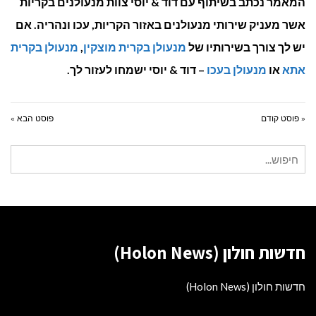
המאמר נכתב בשיתוף עם דוד & יוסי צוות מנעולנים בקריות
אשר מעניק שירותי מנעולנים באזור הקריות, עכו ונהריה. אם
יש לך צורך בשירותיו של
מנעולן בקרית מוצקין
,
מנעולן בקרית
אתא
או
מנעולן בעכו
– דוד & יוסי ישמחו לעזור לך.
« פוסט קודם
פוסט הבא »
חיפוש
עבור:
חדשות חולון (Holon News)
חדשות חולון (Holon News)