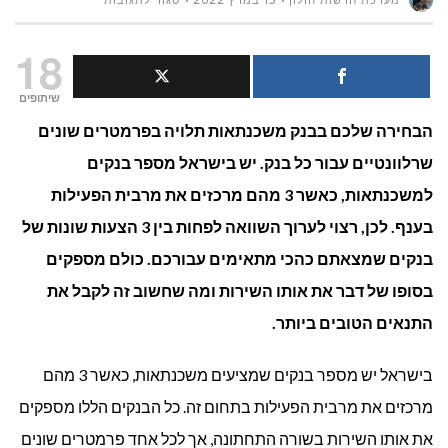
מערכת חדשות חולון
13 במרץ 2022
סגור לתגובות
באיזה
18
בנק
שיתופים
הבחירה שלכם בבנק משכנתאות תלויה בפרמטרים שונים
הכי
שרלוונטיים עבור כל בנק. יש בישראל מספר בנקים
כדאי
למשכנתאות, כאשר 3 מהם מרכזים את מרבית הפעילות
לקחת
בענף. לכן, רצוי לערוך השוואה לפחות בין 3 הצעות שונות של
בנקים שמצאתם כהכי מתאימים עבורכם. כולם מספקים
משכנתא?
בסופו של דבר את אותו השירות ומה שחשוב זה לקבל את
התנאים הטובים ביותר.
בישראל יש מספר בנקים שמציעים משכנתאות, כאשר 3 מהם
מרכזים את מרבית הפעילות בתחום זה. כל הבנקים הללו מספקים
את אותו השירות בשורה התחתונה, אך לכל אחד פרמטרים שונים