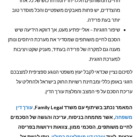
החיים המשותפים הללו יחדיו ומה הרכוש של כל אחד
מהצדדים, יש פחות מאבקים משפטיים והכל מוסדר טוב
יותר בעת פרידה.
שיפור הזוגיות – אולי יפתיע מעט, אך דווקא הידיעה שיש
הסכם לחיים משותפים שמסדיר את מערכת היחסים ונותן
מענה גם למקרה של פרידה בעתיד, מעניק שקט ויציבות
למערכת הזוגית.
לסיכום נציין שכדאי לקבל יעוץ משפטי הנוגע ספציפית למצבכם
הזוגי באופן כללי ומבחינת רשויות החוק בישראל ולהחליט על
עריכת הסכם על פי המצב והמלצת עורך הדין.
המאמר נכתב בשיתוף עם משרד Family Legal,
עורך דין
משפחה
, אשר מתמחה בניסוח, עריכה והגשה של הסכמים
לחיים משותפים, הסכמי ממון, צוואות וירושות בפריסה
ארצית. לעוד
עורכי דין מומלצים בחולון
, ניתן לגשת אל