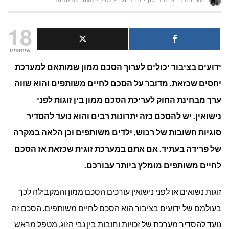
מערכת חדשות חולון
13 ביולי 2022
סגור לתגובות
מהו
18
הסכם
שיתופים
ידועים בציבור יכולים לערוך הסכם ממון שמותאם למערכת
ממון
יחסים שכזאת. מדובר על הסכם לחיים משותפים והוא שווה
בין
ערך מבחינת החוק לעריכת הסכם ממון בין זוגות לפני
ידועים
נישואין. יש להסכם כזה יתרונות רבים והוא נועד להסדיר
סוגיות חשובות של רכוש, ילדים משותפים וכן הלאה במקרה
בציבור?
של פרידה בעתיד. אם אתם במערכת זוגית שכזאת אז הסכם
לחיים משותפים מומלץ ביותר עבורכם.
זוגות נשואים או לפני נישואין עורכים הסכם ממון והמקבילה לכך
בעולמם של ידועים בציבור הוא הסכם לחיים משותפים. הסכם זה
נועד להסדיר מערכת של זכויות וחובות בין נבי הזוג, מטפל מראש