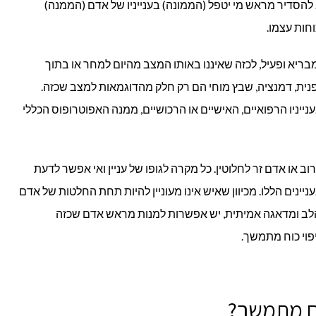
הסדיר מראש מי יטפל (הממונה) בענייניו של אדם (הממנה)
וחות עצמו.
 מבריא ופעיל, לכזה שאיננו באותו המצב מהיום למחר או בתוך
נית, דמנציה, שבץ מוחי הם רק חלק מהדוגמאות למצב שכזה.
נייניו הרפואיים, האישיים או הרכושיים, ממנה האפוטרופוס הכללי
וב או אדם זר לחלוטין. כל מקרה לגופו של עניין ואי אפשר לדעת
יינים הללו. מכיוון שאיש אינו מעוניין להיות תחת החלטות של אדם
ל הלב ומדאגה אמיתית, יש אפשרות למנות מראש אדם שכזה
פוי כוח מתמשך.
וח מתמשך?