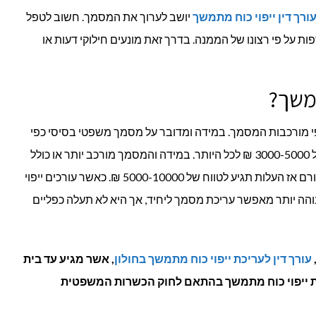
ורך דין ייפוי כוח מתמשך
יושב לערוך את המסמך. חשוב לטפל
ות על פי רצונו של הממנה. בדרך זאת מונעים חילוקי דעות או
תמשך?
 מורכבות המסמך. במידה ומדובר על מסמך משפטי בסיסי כפי
שציינו בתחילה אז העלות תנוע בטווח של 3000-5000 ₪ לכל היותר. במידה והמסמך מורכב יותר או כולל
מספר ממונים עם תנאים שמוגדרים עבורם אז העלות תגיע לטווח של 5000-10000 ₪. כאשר עורכים ייפוי
והה יותר מאפשר עריכת מסמך ליחיד, אך היא לא תעלה כפליים
עורך דין לעריכת ייפוי כוח מתמשך בחולון
, אשר מגיע עד בית
כת ייפוי כוח מתמשך בהתאם לחוק הכשרות המשפטית