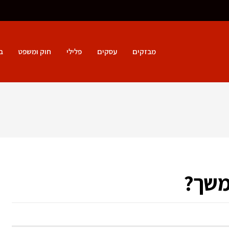
מבזקים
עסקים
פלילי
חוק ומשפט
ב
תמשך?