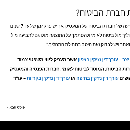
ת חברת הביטוח?
"בהחלט כן. ברוב המקרים יש עילה לתביעה של חברת הביטוח של המעסיק, אך יש פרק זמן של עד 7 שנים
יך מול ביטוח לאומי ולהסתמך על התוצאה מולו גם לתביעה מול
אחר ויש לבדוק זאת היטב בתחילת התהליך."
צר – עורך דין נזיקין בצפון
אשר מעניק ליווי משפטי צמוד
ות הביטוח, המוסד לביטוח לאומי, חברות הפנסיה והמעסיק
פשים
עורך דין נזיקין בחיפה
או
עורך דין נזיקין בקריות
– עו"ד
פוסט הבא »