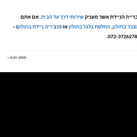
ייה הניידת אשר מעניק
שירותי דרך עד הבית
. אם אתם
בר בחולון
,
החלפת גלגל בחולון
או
פנצ'ריה ניידת בחולון
) –
פוסט הבא »