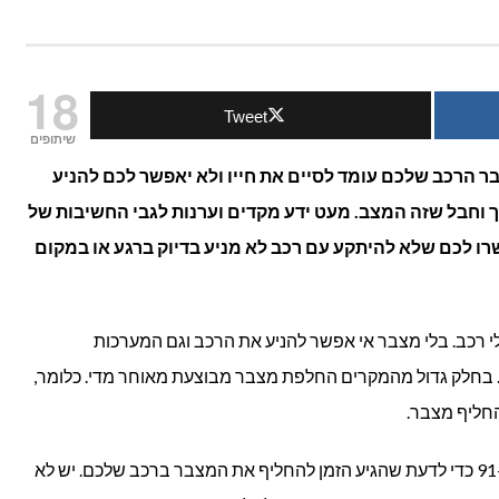
ל
צבר לרכב:
18
Tweet
הם
שיתופים
סימנים
 הרכב שלכם עומד לסיים את חייו ולא יאפשר לכם להניע
 וחבל שזה המצב. מעט ידע מקדים וערנות לגבי החשיבות של
מעידים שצריך
 לכם שלא להיתקע עם רכב לא מניע בדיוק ברגע או במקום
החליף
ותו?
י רכב. בלי מצבר אי אפשר להניע את הרכב וגם המערכות
. בחלק גדול מהמקרים החלפת מצבר מבוצעת מאוחר מדי. כלומר,
החליף מצבר.
האמת היא שלא צריכים לחכות לדקה ה-91 כדי לדעת שהגיע הזמן להחליף את המצבר ברכב שלכם. יש לא