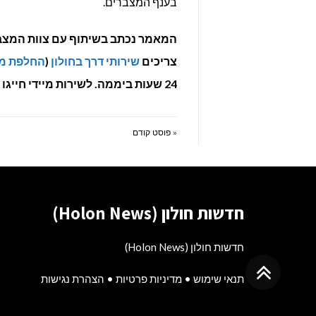
בענף המצברים.
המאמר נכתב בשיתוף עם צוות המצבר
צריכים
שירותי דרך בחולון
(
החלפת מצ
24 שעות ביממה. לשירות מיידי חייגו 072-3726278.
« פוסט קודם
חדשות חולון (Holon News)
חדשות חולון (Holon News)
גלילה
תנאי שימוש
•
מדיניות פרטיות
•
הצהרת נגישות
לראש