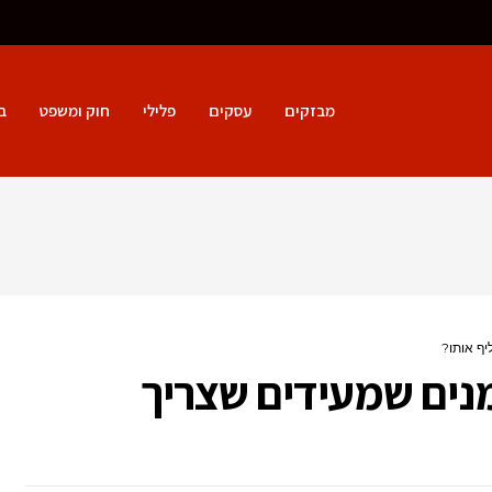
מבזקים
עסקים
פלילי
חוק ומשפט
ב
יף אותו?
נים שמעידים שצריך