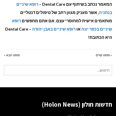
המאמר נכתב בשיתוף עם Dental Care –
רופא שיניים
בנתניה
, אשר מעניק מגוון רחב של טיפולים דנטליים
מותאמים אישית למחוסרי עצם. אם אתם מחפשים
רופא
שיניים בכפר יונה
או
רופא שיניים באבן יהודה
– Dental Care
היא הכתובת!
« פוסט קודם
פוסט הבא »
חיפוש
עבור:
חדשות חולון (Holon News)