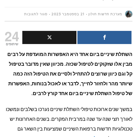
על
מערכת חדשות חולון
21 בספטמבר 2023
סגור לתגובות
השתלת
24
שיניים
שיתופים
השתלת שיניים ביום אחד היא האפשרות המועדפת על רבים
ביום
מבין אלו שזקוקים לטיפול שכזה. מכיוון שאין מדובר בטיפול
אחד:
קל וגם כיוון שרוצים להתחיל ולסיים את הטיפול הזה כמה
מהן
שיותר מהר ולחזור לחייך, לדבר או לאכול בנוחות, האפשרות
של טיפול השתלת שיניים ביום אחד קורץ לרבים.
השיטות
המומלצות
במשך שנים ארוכות טיפולי השתלת שיניים נערכו בשלבים ונמשכו
לאורך חצי שנה עד שנה במרבית המקרים. בשנים האחרונות יש
ביותר?
טכנולוגיות חדשות ברפואת השיניים שמציעות בין השאר גם