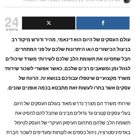
מערכת חדשות חולון
29 באוקטובר 2023
סגור לתגובות
למה
24
כדאי
שיתופים
עולם העסקים של היום הוא דינאמי, מהיר ודורש מיקוד רב
לעסקים
בניצול הכישורים ו/או היתרונות שלכם על פני המתחרים.
לקחת
חבל שתסיטו את תשומת הלב שלכם לשירותי משרד שיכולים
שירותי
לגזול זמן ומשאבים רבים שלכם, כאשר אפשרי לשכור שירותי
משרד מקצועיים שיטפלו עבורכם בנושא זה. הרווח של
משרד
עסקים אשר בחרו לעשות זאת מתבטא בכמה אופנים שונים.
במיקור
שירותי משרד הם מצרך נדרש מאוד בעולם העסקים של היום.
חוץ?
בעלי עסקים קטנים עד גדולים מבינים שחבל להם להסיט את
תשומת הלב שלהם מתחום העיסוק העיקרי של העסק לטיפול
באדמיניסטרציה, ניהול כספים או לקוחות ומעדיפים לשכור חברת