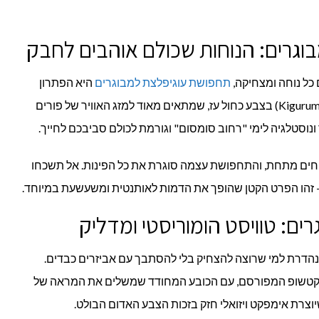
וגרים: הנוחות שכולם אוהבים לחבק
ל נוחה ומצחיקה,
תחפושת עוגיפלצת למבוגרים
היא הפתרון
עבורכם. מדובר לרוב באוברול פרוותי (Kigurumi) בצבע כחול עז, שמתאים מאוד למזג האוויר של פורים
וסטלגיה לימי "רחוב סומסום" וגורמת לכולם סביבכם לחייך.
נוחים מתחת, והתחפושת עצמה סוגרת את כל הפינות. אל תשכחו
 – זהו הפרט הקטן שהופך את הדמות לאותנטית ומשעשעת במיוחד.
ם: טוויסט הומוריסטי ומדליק
הדרת למי שרוצה להצחיק בלי להסתבך עם אביזרים כבדים.
הקטשופ המפורסם, עם הכובע המחודד שמשלים את המראה של
יוצרת אימפקט ויזואלי חזק בזכות הצבע האדום הבולט.