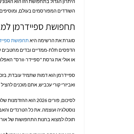
היתרון הגדול בתחפושת הזו הוא האנוני
השודדים המפורסמים בעולם, ומוסיפים ה
תחפושת ספיידרמן למבו
סוגרת את הרשימה היא
תחפושת ספיידר
הדפסים תלת-ממדיים ובדים מחטבים שמ
או אולי את גרסת "ספיידר-וורס" האפל
ספיידרמן הוא דמות שתמיד עובדת, בזכו
ואביזרי קורי עכביש, אתם מוכנים להציל
לסיכום, פורים 2026 הוא ההזדמנות שלכם להתפרע עם
נוסטלגיה ועוצמה. את כל הטרנדים והא
תוכלו למצוא בחנות התחפושות של אורס