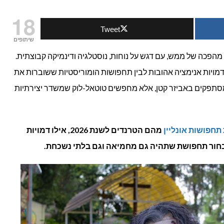
חפושות
18
Tweet
מבוגרים:
שיתופים
הם
הפכה של ממש, עם דגש על נוחות, נוסטלגיה ודינמיקה קבוצתית.
רתק בין דמויות אנימציה אהובות לבין תחפושות הומוריסטיות ששוברות את
טרנדים
סתפקים באביזר קטן, אלא מחפשים טוטאל-לוק שמשדר יצירתיות
שנת
2026
תחפושות אונליין
מהם הטרנדים לשנת 2026, אילו דמויות
בחור תחפושת שתהיה גם מחמיאה וגם בלתי נשכחת.