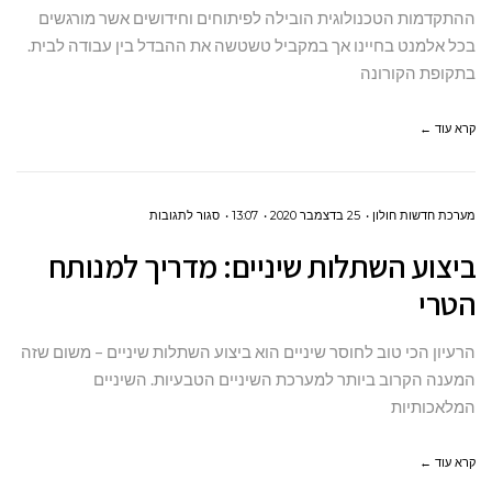
כיצד
ההתקדמות הטכנולוגית הובילה לפיתוחים וחידושים אשר מורגשים
להתמודד
בכל אלמנט בחיינו אך במקביל טשטשה את ההבדל בין עבודה לבית.
עם
בתקופת הקורונה
בן
זוג
קרא עוד ←
שמכור
לעבודה?
על
מערכת חדשות חולון
25 בדצמבר 2020
13:07
סגור לתגובות
ביצוע
ביצוע השתלות שיניים: מדריך למנותח
השתלות
הטרי
שיניים:
מדריך
הרעיון הכי טוב לחוסר שיניים הוא ביצוע השתלות שיניים – משום שזה
למנותח
המענה הקרוב ביותר למערכת השיניים הטבעיות. השיניים
הטרי
המלאכותיות
קרא עוד ←