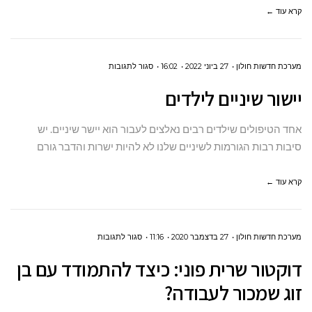
המומלצות
קרא עוד ←
ביותר?
על
מערכת חדשות חולון
27 ביוני 2022
16:02
סגור לתגובות
יישור
יישור שיניים לילדים
שיניים
לילדים
אחד הטיפולים שילדים רבים נאלצים לעבור הוא יישר שיניים. יש
סיבות רבות הגורמות לשיניים שלנו לא להיות ישרות והדבר גורם
קרא עוד ←
על
מערכת חדשות חולון
27 בדצמבר 2020
11:16
סגור לתגובות
דוקטור
דוקטור שרית פוני: כיצד להתמודד עם בן
שרית
זוג שמכור לעבודה?
פוני: