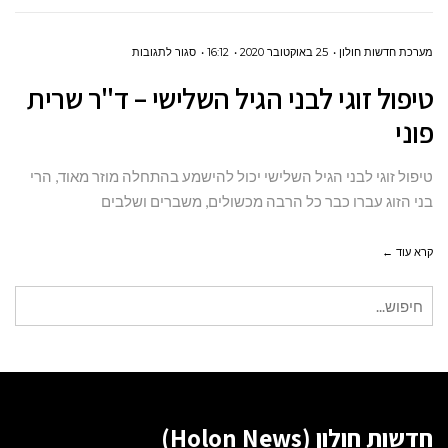
על
מערכת חדשות חולון
25 באוקטובר 2020
16:12
סגור לתגובות
טיפול
טיפול זוגי לבני הגיל השלישי – ד"ר שרית
זוגי
פוני
לבני
הגיל
טיפול זוגי לבני הגיל השלישי יכול להישמע בהתחלה מוזר מאוד, הרי
השלישי
בני הזוג עברו כבר כל הרבה מכשולים, משברים ושלבים
–
ד"ר
קרא עוד ←
שרית
חיפוש
פוני
עבור:
חדשות חולון (Holon News)