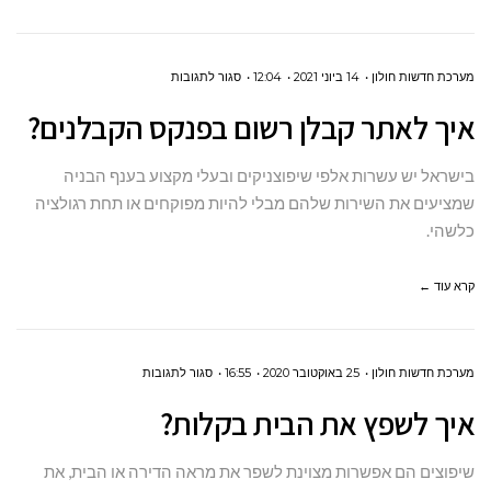
על
מערכת חדשות חולון
14 ביוני 2021
12:04
סגור לתגובות
איך
איך לאתר קבלן רשום בפנקס הקבלנים?
לאתר קבלן
רשום
בישראל יש עשרות אלפי שיפוצניקים ובעלי מקצוע בענף הבניה
בפנקס
שמציעים את השירות שלהם מבלי להיות מפוקחים או תחת רגולציה
כלשהי.
הקבלנים?
קרא עוד ←
על
מערכת חדשות חולון
25 באוקטובר 2020
16:55
סגור לתגובות
איך
איך לשפץ את הבית בקלות?
לשפץ
את
שיפוצים הם אפשרות מצוינת לשפר את מראה הדירה או הבית, את