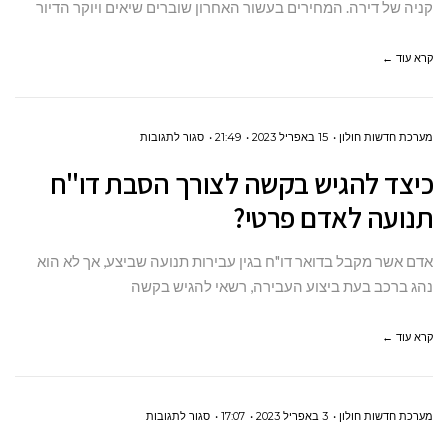
דירה
קניה של דירה. המחירים בעשור האחרון שוברים שיאים ויוקר הדיור
על
קרא עוד ←
הנייר
?
על
מערכת חדשות חולון
15 באפריל 2023
21:49
סגור לתגובות
כיצד
כיצד להגיש בקשה לצורך הסבת דו"ח
להגיש
תנועה לאדם פרטי?
בקשה
לצורך
אדם אשר מקבל בדואר דו"ח בגין עבירות תנועה שביצע, אך לא הוא
הסבת
נהג ברכב בעת ביצוע העבירה, רשאי להגיש בקשה
דו"ח
תנועה
קרא עוד ←
לאדם
פרטי?
על
מערכת חדשות חולון
3 באפריל 2023
17:07
סגור לתגובות
האם