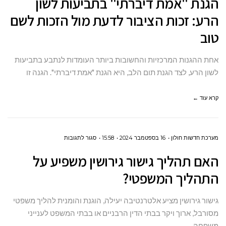
הגנת "אמת דיברתי" בתביעות לשון
"אמת
הרע: זכות הציבור לדעת מול הזכות לשם
דיברתי"
טוב
בתביעות
לשון
אחת ההגנות המרכזיות והחשובות ביותר העומדות לנתבע בתביעות
הרע:
לשון הרע, לצד הגנת תום הלב, היא הגנת "אמת דיברתי". הגנה זו
זכות
הציבור
קרא עוד ←
לדעת
מול
הזכות
על
מערכת חדשות חולון
16 בספטמבר 2024
15:58
סגור לתגובות
לשם
האם
האם תהליך גישור גירושין משפיע על
טוב
תהליך
התהליך המשפטי?
גישור
גירושין
גישור גירושין מציע אלטרנטיבה יעילה, הוגנת והומנית להליך משפטי
משפיע
מסורבל, ארוך ויקר בבתי הדין הרבניים או בבתי המשפט לענייני
על
משפחה.