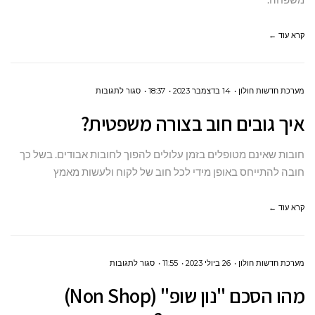
התהליך
המשפטי?
קרא עוד ←
על
מערכת חדשות חולון
14 בדצמבר 2023
18:37
סגור לתגובות
איך
איך גובים חוב בצורה משפטית?
גובים
חוב
חובות שאינם מטופלים בזמן עלולים להפוך לחובות אבודים. בשל כך
בצורה
חובה להתייחס באופן מידי לכל חוב של לקוח ולעשות מאמץ
משפטית?
קרא עוד ←
על
מערכת חדשות חולון
26 ביולי 2023
11:55
סגור לתגובות
מהו הסכם
מהו הסכם "נון שופ" (Non Shop)
"נון