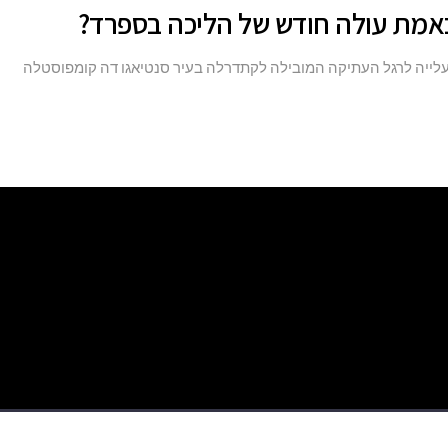
באמת עולה חודש של הליכה בספרד?
Camino de Santiag), רשת נתיבי העלייה לרגל העתיקה המובילה לקתדרלה בעיר סנטיאגו דה קומפוסטלה