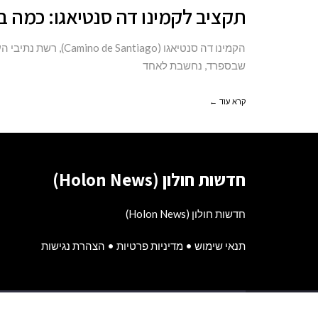
תקציב
תקציב לקמינו דה סנטיאגו: כמה 
לקמינו
דה
הקמינו דה סנטיאגו (o
סנטיאגו:
שבספרד, נחשבת לאחד
כמה
קרא עוד ←
באמת
עולה
חודש
של
חדשות חולון (Holon News)
הליכה
בספרד?
חדשות חולון (Holon News)
תנאי שימוש
•
מדיניות פרטיות
•
הצהרת נגישות